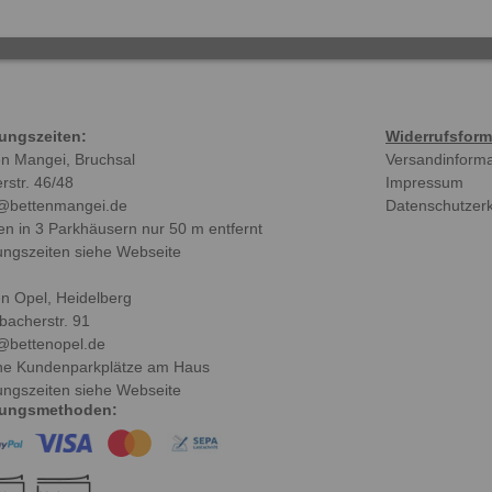
ungszeiten:
Widerrufsform
en Mangei, Bruchsal
Versandinform
rstr. 46/48
Impressum
@bettenmangei.de
Datenschutzer
en in 3 Parkhäusern nur 50 m entfernt
ungszeiten siehe Webseite
en Opel, Heidelberg
bacherstr. 91
@bettenopel.de
ne Kundenparkplätze am Haus
ungszeiten siehe Webseite
lungsmethoden: