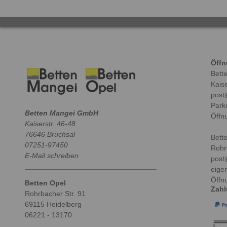
Öffn
Bett
Kaise
post
Park
Betten Mangei GmbH
Öffn
Kaiserstr. 46-48
76646 Bruchsal
Bett
07251-97450
Rohr
E-Mail schreiben
post
eige
Öffn
Betten Opel
Zah
Rohrbacher Str. 91
69115 Heidelberg
06221 - 13170