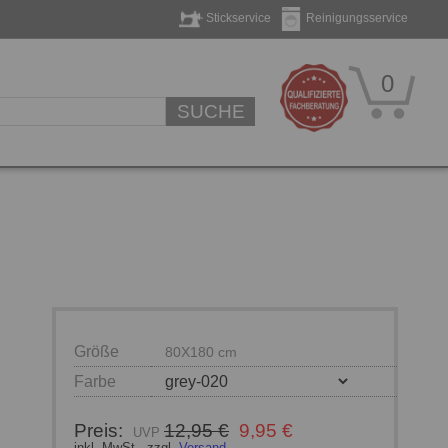
Stickservice
Reinigungsservice
0
SUCHE
Größe
80X180 cm
Farbe
Preis:
12,95 €
9,95 €
inkl. MwSt., zzgl.
Versand