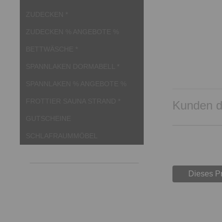
ZUDECKEN *
ZUDECKEN % ANGEBOTE %
BETTWÄSCHE *
SPANNLAKEN DORMABELL *
SPANNLAKEN % ANGEBOTE %
FROTTIER SAUNA STRAND *
Kunden di
GUTSCHEINE
SCHLAFRAUMMÖBEL
Dieses P