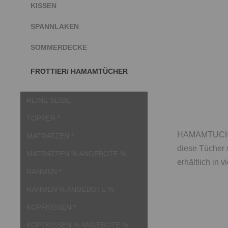
KISSEN
SPANNLAKEN
SOMMERDECKE
FROTTIER/ HAMAMTÜCHER
REINE SEIDE
TOPPER *
HAMAMTUCH: O
MATRATZEN *
diese Tücher 
MATRATZEN % ANGEBOTE %
erhältlich in
RAHMEN *
RAHMEN % ANGEBOTE %
KOPFKISSEN *
KOPFKISSEN % ANGEBOTE %