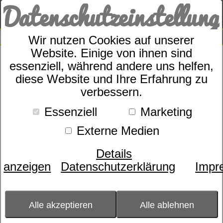
Datenschutzeinstellung
0
SUCHE
Wir nutzen Cookies auf unserer
Website. Einige von ihnen sind
Kopfkissen *
essenziell, während andere uns helfen,
diese Website und Ihre Erfahrung zu
Jeder Körper ist anders. Jeder liegt anders. Und weil
verbessern.
Entspannung auch Kopfsache ist, braucht jeder ein
Essenziell
Marketing
individuell passendes Kissen, das den sensiblen
Halswirbelbereich aktiv entlastet.
Externe Medien
Details
anzeigen
Datenschutzerklärung
Impr
Alle akzeptieren
Alle ablehnen