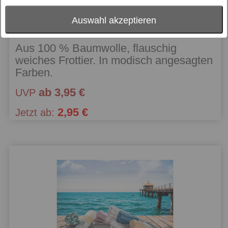
Sympathica
Auswahl akzeptieren
Vision L Frottier
Aus 100 % Baumwolle, flauschig
weiches Frottier. In modisch angesagten
Farben.
ab 3,95 €
UVP
2,95 €
Jetzt ab: