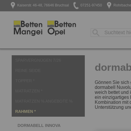
Kaiserstr. 46-48, 76646 Bruchsal
07251-97450
Rohrbacher
SPARVERGNÜGEN 7/26
dormab
REINE SEIDE
TOPPER *
Gönnen Sie sich 
dormabell Nuvolu
MATRATZEN *
weich bettet und 
ein einzigartige
MATRATZEN % ANGEBOTE %
Kombination mit d
Unterstützung und
RAHMEN *
DORMABELL INNOVA