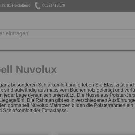
str. 91 Heidelberg
06221/ 13170
ell Nuvolux
ganz besonderen Schlafkomfort und erleben Sie Elastizität und 
x sind aufwändig aus massivem Buchenholz gefertigt und verfü
in jeder Lage dynamisch unterstützt. Die Husse aus Polster-Jers
s Liegegefühl. Die Rahmen gibt es in verschiedenen Ausführun
en dormabell Nuvolux Matratzen bilden die Polsterrahmen ein p
 Schlafkomfort der Extraklasse.