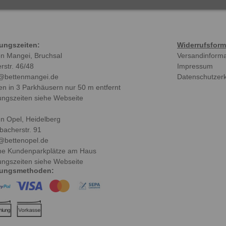
ungszeiten:
Widerrufsform
en Mangei, Bruchsal
Versandinform
rstr. 46/48
Impressum
@bettenmangei.de
Datenschutzer
en in 3 Parkhäusern nur 50 m entfernt
ungszeiten siehe Webseite
en Opel, Heidelberg
bacherstr. 91
@bettenopel.de
ne Kundenparkplätze am Haus
ungszeiten siehe Webseite
lungsmethoden: