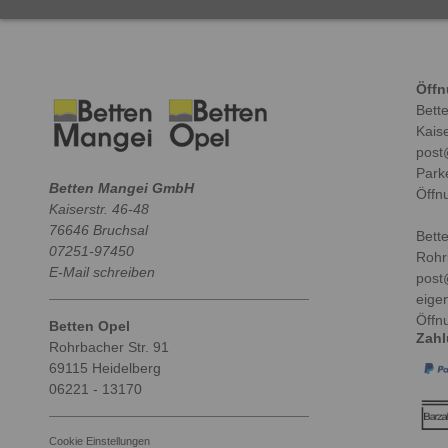
Öffn
Bett
Kaise
post
Park
Betten Mangei GmbH
Öffn
Kaiserstr. 46-48
76646 Bruchsal
Bett
07251-97450
Rohr
E-Mail schreiben
post
eige
Öffn
Betten Opel
Zah
Rohrbacher Str. 91
69115 Heidelberg
06221 - 13170
Cookie Einstellungen