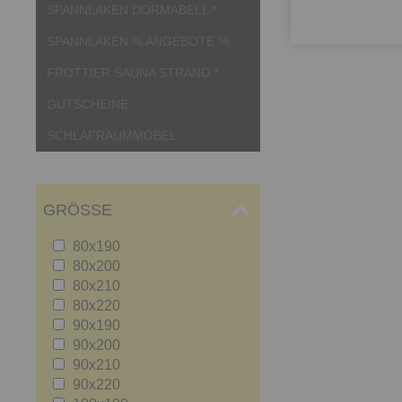
SPANNLAKEN DORMABELL *
SPANNLAKEN % ANGEBOTE %
FROTTIER SAUNA STRAND *
GUTSCHEINE
SCHLAFRAUMMÖBEL
GRÖSSE
80x190
80x200
80x210
80x220
90x190
90x200
90x210
90x220