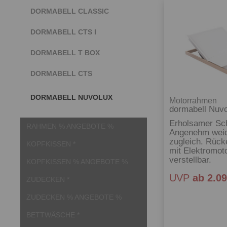
DORMABELL CLASSIC
DORMABELL CTS I
DORMABELL T BOX
DORMABELL CTS
DORMABELL NUVOLUX
Motorrahmen
dormabell Nuv
Erholsamer Sch
RAHMEN % ANGEBOTE %
Angenehm weic
zugleich. Rück
KOPFKISSEN *
mit Elektromoto
verstellbar.
KOPFKISSEN % ANGEBOTE %
UVP
ab 2.09
ZUDECKEN *
ZUDECKEN % ANGEBOTE %
BETTWÄSCHE *