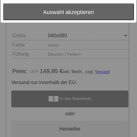
Auswahl akzeptieren
Größe
Farbe
weiss
Füllung
Daunen / Federn
Preis:
149,95 €
inkl. MwSt., zzgl.
Versand
Versand nur innerhalb der EU.
In den Warenkorb
oder
Hersteller