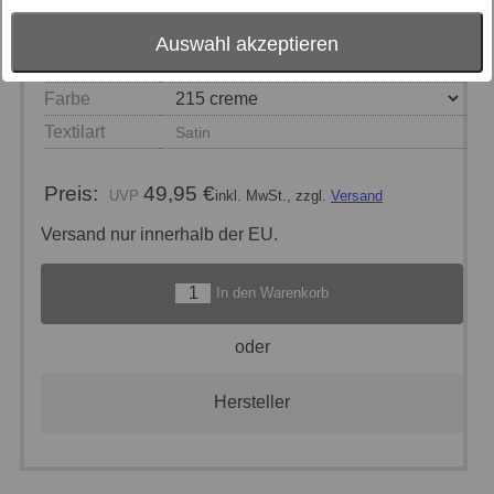
Auswahl akzeptieren
Größe
Farbe
Textilart
Satin
Preis:
49,95 €
inkl. MwSt., zzgl.
Versand
Versand nur innerhalb der EU.
In den Warenkorb
oder
Hersteller