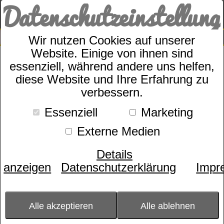
Datenschutzeinstellung
0
SUCHE
Wir nutzen Cookies auf unserer
Website. Einige von ihnen sind
Bettbezug
essenziell, während andere uns helfen,
dormabell Uni-Satin
diese Website und Ihre Erfahrung zu
Kundenbewertungen
4,5 von 2
verbessern.
Essenziell
Marketing
Externe Medien
Details
anzeigen
Datenschutzerklärung
Impr
Alle akzeptieren
Alle ablehnen